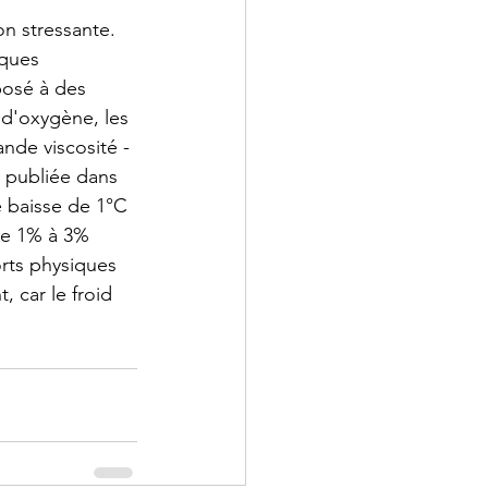
on stressante. 
sques 
posé à des 
 d'oxygène, les 
nde viscosité - 
 publiée dans 
e baisse de 1°C 
de 1% à 3% 
orts physiques 
 car le froid 