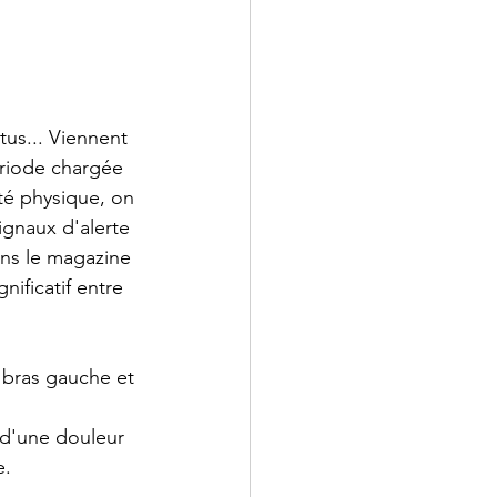
tus... Viennent 
ériode chargée 
té physique, on 
ignaux d'alerte 
ans le magazine 
nificatif entre 
 bras gauche et 
d'une douleur 
e.