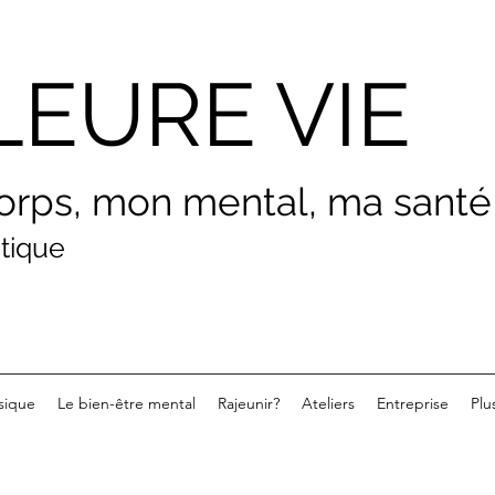
LEURE VIE
orps, mon menta
l, ma santé
atique
sique
Le bien-être mental
Rajeunir?
Ateliers
Entreprise
Plu