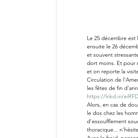
Le 25 décembre est l
ensuite le 26 décemb
et souvent stressant
dort moins. Et pour n
et on reporte la vis
Circulation de l'Ameri
les fêtes de fin d'a
https://lnkd.in/eiRF
Alors, en cas de dou
le dos chez les hom
d'essoufflement sou
thoracique... n'hési