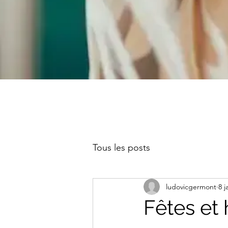
Tous les posts
ludovicgermont
8 j
Fêtes et h