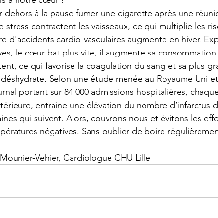
ns à notre cœur ! 
ler dehors à la pause fumer une cigarette après une réuni
le stress contractent les vaisseaux, ce qui multiplie les ri
re d'accidents cardio-vasculaires augmente en hiver. Ex
es, le cœur bat plus vite, il augmente sa consommation
ent, ce qui favorise la coagulation du sang et sa plus gra
id déshydrate. Selon une étude menée au Royaume Uni et
ournal portant sur 84 000 admissions hospitalières, chaqu
térieure, entraine une élévation du nombre d’infarctus 
nes qui suivent. Alors, couvrons nous et évitons les eff
pératures négatives. Sans oublier de boire régulièrement,
 Mounier-Vehier, Cardiologue CHU Lille