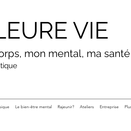
LEURE VIE
orps, mon menta
l, ma santé
atique
sique
Le bien-être mental
Rajeunir?
Ateliers
Entreprise
Plu