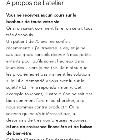
A propos de l'atelier
Vous ne recevrez aucun cours sur le 
bonheur de toute votre vie. 
Or si on savait comment faire, on serait tous 
très épanouis !
Un patient de 75 ans me confiait 
récemment: « j’ai traversé la vie, et je ne 
sais pas quels conseils donner à mes petits 
enfants pour qu’ils soient heureux dans 
leurs vies…alors je me tais. Je n’ai vu que 
les problèmes et pas vraiment les solutions 
» Je lui ai demandé « vous avez lu sur le 
sujet? » Et il m’a répondu « non ». Cet 
exemple touchant, illustre qu’on ne sait pas 
bien comment faire ni ou chercher, pire, 
nous sommes contre productif. Or la 
science qui ne s’y intéressait pas, a 
désormais de très nombreuses réponses.
50 ans de croissance financière et de baisse 
de bien-être.
Cela fait 80 ans que l’on demande aux 