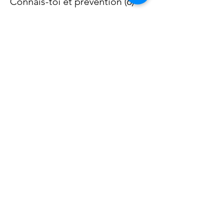
Connais-toï et prévention (6)
Prix
35,00 €
+ 0,88 € de frais de billetterie
Partager cet événement
CONTACT